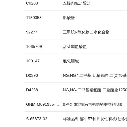
C0283
左旋肉碱盐酸盐
1150353
肌酸酐
92277
三甲胺N氧化物二水化合物
1065709
甜菜碱盐酸盐
100147
氯化胆碱
D0390
NG,NG ′-二甲基-L-精氨酸 二(对
D4268
NG,NG-二甲基精氨酸 二盐酸盐125
GNM-M091935-2013
9种金属混标/砷镉钴铬铜汞镍铅锑
S-65873-02
标准品/甲醇中57种挥发性有机物混标/