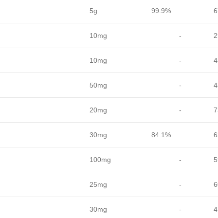
5g
99.9%
6
10mg
-
2
10mg
-
4
50mg
-
4
20mg
-
7
30mg
84.1%
6
100mg
-
5
25mg
-
6
30mg
-
4