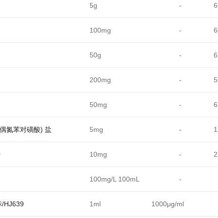
5g
-
6
100mg
-
6
50g
-
6
200mg
-
5
50mg
-
6
羟基偶氮苯对磺酸) 盐
5mg
-
1
0
10mg
-
2
100mg/L 100mL
-
HJ639
1ml
1000μg/ml