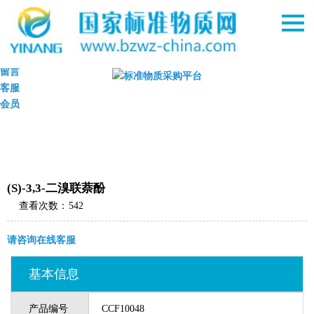
首页
购物车
留言
客服
会员
(S)-3,3-二溴联萘酚
查看次数：
542
请咨询在线客服
基本信息
产品编号
CCF10048