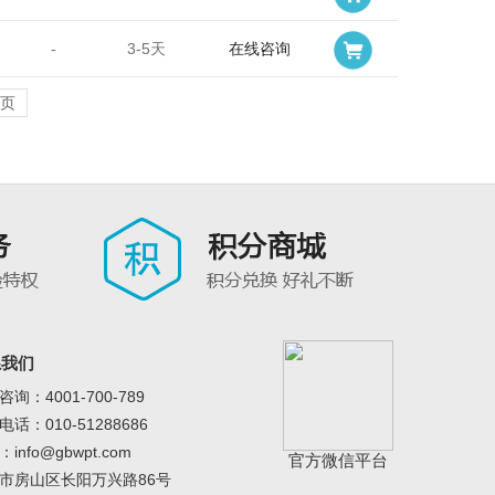
-
3-5天
在线咨询
页
系我们
询：4001-700-789
话：010-51288686
info@gbwpt.com
官方微信平台
市房山区长阳万兴路86号