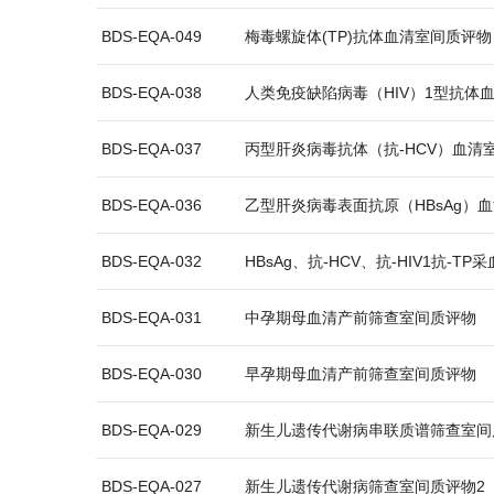
BDS-EQA-049
梅毒螺旋体(TP)抗体血清室间质评物
BDS-EQA-038
人类免疫缺陷病毒（HIV）1型抗体
BDS-EQA-037
丙型肝炎病毒抗体（抗-HCV）血清
BDS-EQA-036
乙型肝炎病毒表面抗原（HBsAg）
BDS-EQA-032
HBsAg、抗-HCV、抗-HIV1抗-T
BDS-EQA-031
中孕期母血清产前筛查室间质评物
BDS-EQA-030
早孕期母血清产前筛查室间质评物
BDS-EQA-029
新生儿遗传代谢病串联质谱筛查室间
BDS-EQA-027
新生儿遗传代谢病筛查室间质评物2