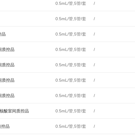
0.5mL/管,5管/套
/
0.5mL/管,5管/套
/
控品
0.5mL/管,5管/套
/
间质控品
0.5mL/管,5管/套
/
间质控品
0.5mL/管,5管/套
/
间质控品
0.5mL/管,5管/套
/
间质控品
0.5mL/管,5管/套
/
核酸室间质控品
0.5mL/管,5管/套
/
质控品
0.5mL/管,5管/套
/