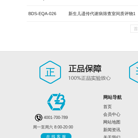
BDS-EQA-026
新生儿遗传代谢病筛查室间质评物1
首
网站导航
首页
会员中心
4001-700-789
网站地图
周一至周六 8:00-20:00
新闻资讯
在 线 客 服
关于我们