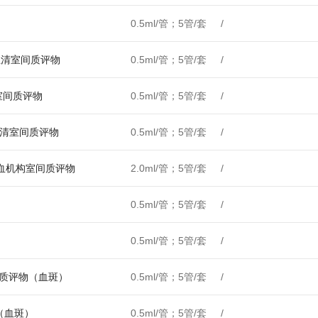
0.5ml/管；5管/套
/
血清室间质评物
0.5ml/管；5管/套
/
室间质评物
0.5ml/管；5管/套
/
血清室间质评物
0.5ml/管；5管/套
/
P采血机构室间质评物
2.0ml/管；5管/套
/
0.5ml/管；5管/套
/
0.5ml/管；5管/套
/
质评物（血斑）
0.5ml/管；5管/套
/
（血斑）
0.5ml/管；5管/套
/