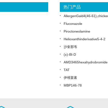
热门产品
·
AllergenGald4(46-61),chicke
·
Fluconazole
·
Piroctoneolamine
·
Helioxanthinderivative5-4-2
·
沙奎那韦
·
(±)-BI-D
·
AMD3465hexahydrobromide
·
TAT
·
伊维茵素
·
MBP146-78