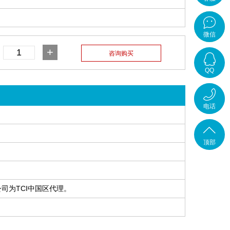
在线客
微信
+
服
QQ
在线咨
电话
询
4001-
顶部
700-
司为TCI中国区代理。
789