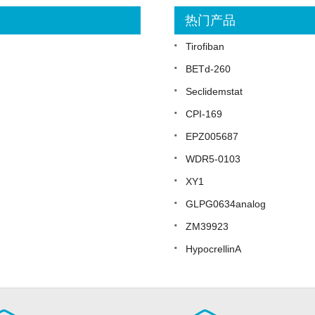
热门产品
·
Tirofiban
·
BETd-260
·
Seclidemstat
·
CPI-169
·
EPZ005687
·
WDR5-0103
·
XY1
·
GLPG0634analog
·
ZM39923
·
HypocrellinA