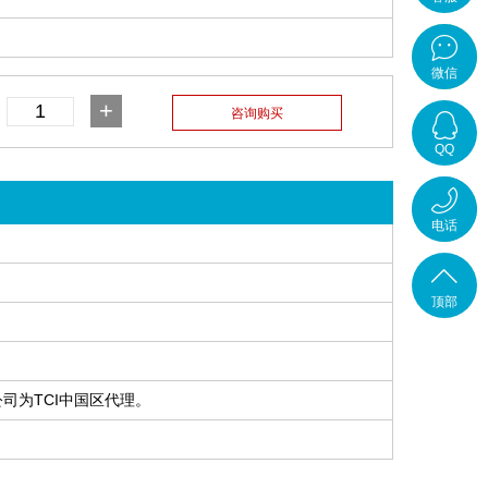
在线客
微信
+
服
QQ
在线咨
电话
询
4001-
顶部
700-
司为TCI中国区代理。
789