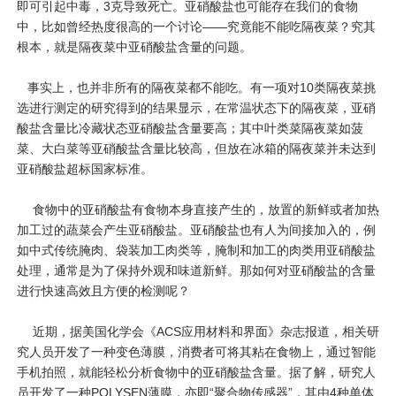
即可引起中毒，3克导致死亡。亚硝酸盐也可能存在我们的食物
中，比如曾经热度很高的一个讨论——究竟能不能吃隔夜菜？究其
根本，就是隔夜菜中亚硝酸盐含量的问题。
事实上，也并非所有的隔夜菜都不能吃。有一项对10类隔夜菜挑
选进行测定的研究得到的结果显示，在常温状态下的隔夜菜，亚硝
酸盐含量比冷藏状态亚硝酸盐含量要高；其中叶类菜隔夜菜如菠
菜、大白菜等亚硝酸盐含量比较高，但放在冰箱的隔夜菜并未达到
亚硝酸盐超标国家标准。
食物中的亚硝酸盐有食物本身直接产生的，放置的新鲜或者加热
加工过的蔬菜会产生亚硝酸盐。亚硝酸盐也有人为间接加入的，例
如中式传统腌肉、袋装加工肉类等，腌制和加工的肉类用亚硝酸盐
处理，通常是为了保持外观和味道新鲜。那如何对亚硝酸盐的含量
进行快速高效且方便的检测呢？
近期，据美国化学会《ACS应用材料和界面》杂志报道，相关研
究人员开发了一种变色薄膜，消费者可将其粘在食物上，通过智能
手机拍照，就能轻松分析食物中的亚硝酸盐含量。据了解，研究人
员开发了一种POLYSEN薄膜，亦即“聚合物传感器”，其由4种单体